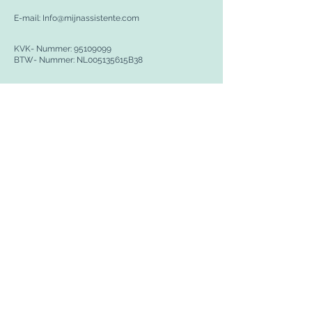
E-mail:
Info@mijnassistente.com
KVK- Nummer:
95109099
​
BTW- Nummer: NL005135615B38
Belangrijke links
Algemene Voorwaarden
Cookiebeleid
Privacybeleid