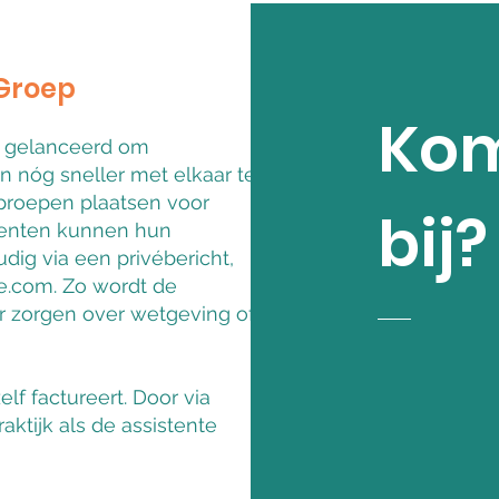
Groep
Kom
p gelanceerd om
n nóg sneller met elkaar te
oproepen plaatsen voor
bij?
stenten kunnen hun
ig via een privébericht,
te.com. Zo wordt de
er zorgen over wetgeving of
elf factureert. Door via
aktijk als de assistente