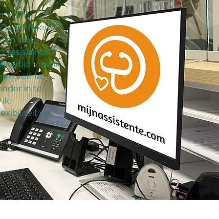
 tussen
Ik weet hoe
jk en hoe
p assistenten,
jkertijd vind ik
 om zelf te
nder in te
 ik
xibiliteit en