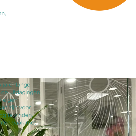
en,
k jarenlange
n de uitdagingen
n eigen
kan zijn voor
ng te vinden.
enten vaak met