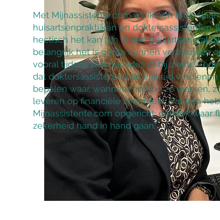
Met Mijnassistente.com wil ik een brug slaan
huisartsenpraktijken en doktersassistenten. 
hectisch het kan zijn in een huisartsenprakti
belangrijk het is om te kunnen vertrouwen o
vooral tijdens piekperiodes of bij ziekte. Tegeli
dat doktersassistenten de vrijheid verdienen
bepalen waar, wanneer en hoe ze werken, zo
leveren op financiële zekerheid. Daarom heb
Mijnassistente.com opgericht: dé plek waar fle
zekerheid hand in hand gaan."