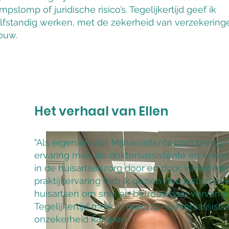
slomp of juridische risico’s. Tegelijkertijd geef ik
elfstandig werken, met de zekerheid van verzekering
ouw.
Het verhaal van Ellen
"Als eigenaar van Mijnassistente.com breng i
ervaring mee als doktersassistente en ik ke
in de huisartsenzorg door en door. Vanuit mij
praktijkervaring heb ik gezien hoe lastig het 
huisartsen om snel en betrouwbaar vervangi
Tegelijkertijd merk ik hoe zzp-doktersassist
onzekerheid kampen.